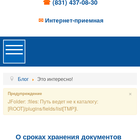
☎
(831) 437-08-30
✉
Интернет-приемная
Toggle
Navigation
Главная
Блог
Это интересно!
Об учреждении
×
Предупреждение
JFolder: :files: Путь ведет не к каталогу:
Новости
[ROOT]/plugins/fields/list[TMP]l.
Образовательные услуги
Услуги проживания
О сроках хранения документов