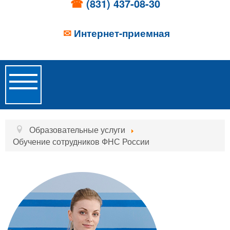
☎
(831) 437-08-30
✉
Интернет-приемная
Toggle
Navigation
Главная
Образовательные услуги
Обучение сотрудников ФНС России
Об учреждении
Новости
Образовательные услуги
Услуги проживания