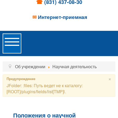
☎
(831) 437-08-30
✉
Интернет-приемная
Toggle
Navigation
Главная
Об учреждении
Научная деятельность
Об учреждении
×
Предупреждение
JFolder: :files: Путь ведет не к каталогу:
Новости
[ROOT]/plugins/fields/list[TMP]l.
Образовательные услуги
Услуги проживания
Положения о научной