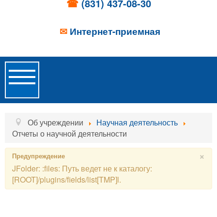
☎
(831) 437-08-30
✉
Интернет-приемная
Toggle
Navigation
Главная
Об учреждении
Научная деятельность
Отчеты о научной деятельности
Об учреждении
×
Предупреждение
Новости
JFolder: :files: Путь ведет не к каталогу:
[ROOT]/plugins/fields/list[TMP]l.
Образовательные услуги
Услуги проживания