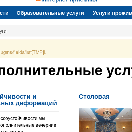
сти
Образовательные услуги
Услуги прожи
уги
ugins/fields/list[TMP]l.
полнительные усл
ойчивости и
Столовая
ьных деформаций
ессоустойчивости мы
дополнительные вечерние
е развития