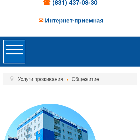
☎
(831) 437-08-30
✉
Интернет-приемная
Toggle
Navigation
Главная
Услуги проживания
Общежитие
Об учреждении
Новости
Образовательные услуги
Услуги проживания