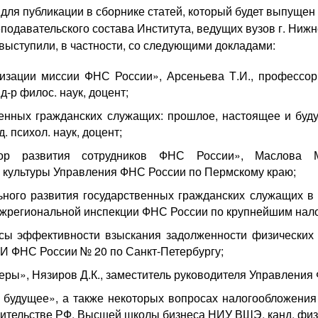
для публикации в сборнике статей, который будет выпущен
подавательского состава Института, ведущих вузов г. Ниж
выступили, в частности, со следующими докладами:
лизации миссии ФНС России», Арсеньева Т.И., профессор
-р филос. наук, доцент;
енных гражданских служащих: прошлое, настоящее и буду
. психол. наук, доцент;
ор развития сотрудников ФНС России», Маслова М.
 культуры Управления ФНС России по Пермскому краю;
ого развития государственных гражданских служащих в н
ежрегиональной инспекции ФНС России по крупнейшим нал
ы эффективности взыскания задолженности физических ли
И ФНС России № 20 по Санкт-Петербургу;
ы», Нязиров Д.К., заместитель руководителя Управления 
 будущее», а также некоторых вопросах налогообложения 
ительстве РФ, Высшей школы бизнеса НИУ ВШЭ, канд. физ.-