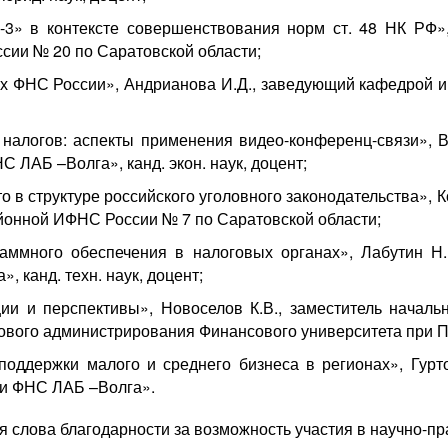
» в контексте совершенствования норм ст. 48 НК РФ», 
ии № 20 по Саратовской области;
х ФНС России», Андрианова И.Д., заведующий кафедрой
налогов: аспекты применения видео-конференц-связи», Ва
 ЛАБ –Волга», канд. экон. наук, доцент;
о в структуре российского уголовного законодательства», 
йонной ИФНС России № 7 по Саратовской области;
аммного обеспечения в налоговых органах», Лабутин Н
 канд. техн. наук, доцент;
ии и перспективы», Новоселов К.В., заместитель началь
вого администрирования Финансового университета при Пра
оддержки малого и среднего бизнеса в регионах», Гурт
и ФНС ЛАБ –Волга».
я слова благодарности за возможность участия в научно-п