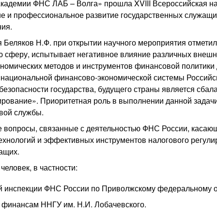
«Академии ФНС ЛАБ – Волга» прошла XVIII Всероссийская 
е и профессиональное развитие государственных служащих
ния.
 Беляков Н.Ф. при открытии научного мероприятия отметил
 сферу, испытывает негативное влияние различных внешни
номических методов и инструментов финансовой политики 
 национальной финансово-экономической системы Российск
езопасности государства, будущего страны является сбала
ирование». Приоритетная роль в выполнении данной зада
вой службы.
е вопросы, связанные с деятельностью ФНС России, касаю
ехнологий и эффективных инструментов налогового регули
жащих.
человек, в частности:
й инспекции ФНС России по Приволжскому федеральному о
и финансам ННГУ им. Н.И. Лобачевского.