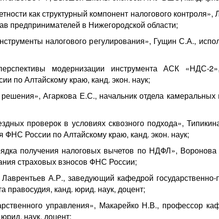
етности как структурный компонент налогового контроля», 
ав предпринимателей в Нижегородской области;
струменты налогового регулирования», Гущин С.А., испо
перспективы модернизации инструмента АСК «НДС-2»,
и по Алтайскому краю, канд. экон. наук;
и решения», Агаркова Е.С., начальник отдела камеральн
здных проверок в условиях сквозного подхода», Типикин
 ФНС России по Алтайскому краю, канд. экон. наук;
ядка получения налоговых вычетов по НДФЛ», Воронова А
ания страховых взносов ФНС России;
 Лаврентьев А.Р., заведующий кафедрой государственно
 правосудия, канд. юрид. наук, доцент;
рственного управления», Макарейко Н.В., профессор ка
юрид. наук, доцент;