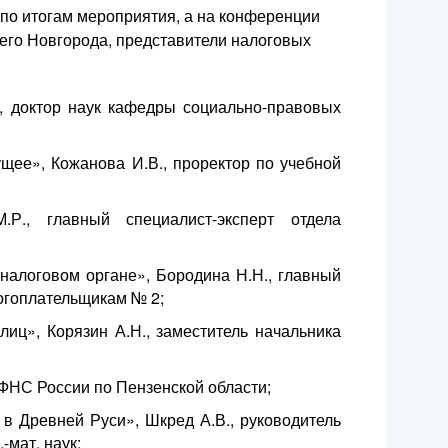
 по итогам мероприятия, а на конференции
него Новгорода, представители налоговых
, доктор наук кафедры социально-правовых
щее», Кожанова И.В., проректор по учебной
Р., главный специалист-эксперт отдела
алоговом органе», Бородина Н.Н., главный
огоплательщикам № 2;
ц», Корязин А.Н., заместитель начальника
ФНС России по Пензенской области;
в Древней Руси», Шкред А.В., руководитель
мат. наук;