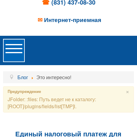
☎
(831) 437-08-30
✉
Интернет-приемная
Toggle
Navigation
Главная
Блог
Это интересно!
Об учреждении
×
Предупреждение
JFolder: :files: Путь ведет не к каталогу:
Новости
[ROOT]/plugins/fields/list[TMP]l.
Образовательные услуги
Услуги проживания
Единый налоговый платеж для