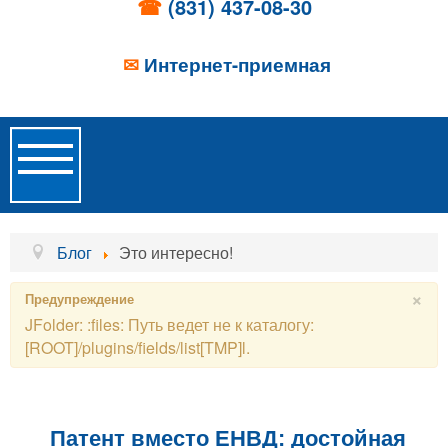
☎
(831) 437-08-30
✉
Интернет-приемная
Toggle
Navigation
Главная
Блог
Это интересно!
Об учреждении
×
Предупреждение
JFolder: :files: Путь ведет не к каталогу:
Новости
[ROOT]/plugins/fields/list[TMP]l.
Образовательные услуги
Услуги проживания
Патент вместо ЕНВД: достойная