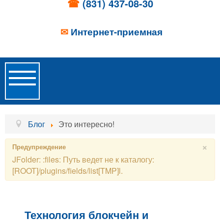
☎
(831) 437-08-30
✉
Интернет-приемная
Toggle
Navigation
Главная
Блог
Это интересно!
Об учреждении
×
Предупреждение
JFolder: :files: Путь ведет не к каталогу:
Новости
[ROOT]/plugins/fields/list[TMP]l.
Образовательные услуги
Услуги проживания
Технология блокчейн и