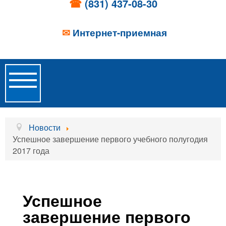
☎
(831) 437-08-30
✉
Интернет-приемная
Toggle
Navigation
Главная
Новости
Успешное завершение первого учебного полугодия
Об учреждении
2017 года
Новости
Образовательные услуги
Успешное
Услуги проживания
завершение первого