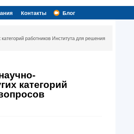
вания
Контакты
Блог
х категорий работников Института для решения
научно-
гих категорий
 вопросов