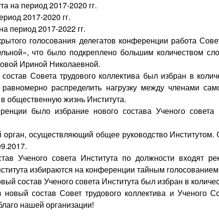
а на период 2017-2020 гг.
ериод 2017-2020 гг.
на период 2017-2022 гг.
крытого голосования делегатов конференции работа Совет
льной», что было подкреплено большим количеством сло
ртовой Ириной Николаевной.
 состав Совета трудового коллектива был избран в колич
ее равномерно распределить нагрузку между членами сам
 в общественную жизнь Института.
енции было избрание нового состава Ученого совета И
 орган, осуществляющий общее руководство Институтом. О
09.2017.
став Ученого совета Института по должности входят рек
нститута избираются на конференции тайным голосованием
вый состав Ученого совета Института был избран в количес
 новый состав Совет трудового коллектива и Ученого С
благо нашей организации!