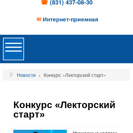
☎
(831) 437-08-30
✉
Интернет-приемная
Toggle
Navigation
Главная
Новости
Конкурс «Лекторский старт»
Об учреждении
Новости
Конкурс «Лекторский
Образовательные услуги
старт»
Услуги проживания