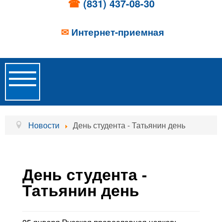
☎
(831) 437-08-30
✉
Интернет-приемная
Toggle
Navigation
Главная
Новости
День студента - Татьянин день
Об учреждении
Новости
День студента -
Образовательные услуги
Татьянин день
Услуги проживания