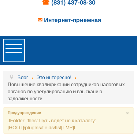
☎
(831) 437-08-30
✉
Интернет-приемная
Toggle
Navigation
Главная
Блог
Это интересно!
Повышение квалификации сотрудников налоговых
Об учреждении
органов по урегулированию и взысканию
задолженности
Новости
×
Предупреждение
Образовательные услуги
JFolder: :files: Путь ведет не к каталогу:
Услуги проживания
[ROOT]/plugins/fields/list[TMP]l.