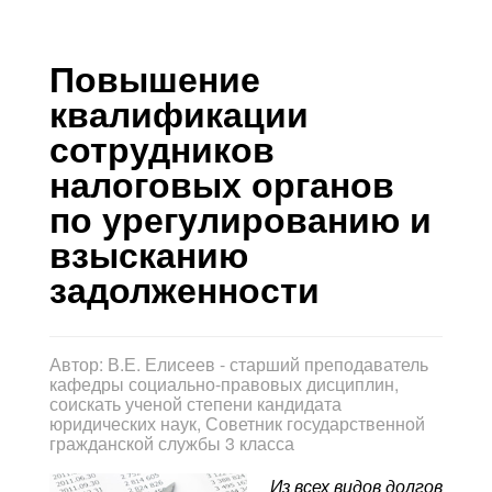
Контакты
Блог
Повышение
квалификации
сотрудников
налоговых органов
по урегулированию и
взысканию
задолженности
Автор:
В.Е. Елисеев - старший преподаватель
кафедры социально-правовых дисциплин,
соискать ученой степени кандидата
юридических наук, Советник государственной
гражданской службы 3 класса
Из всех видов долгов