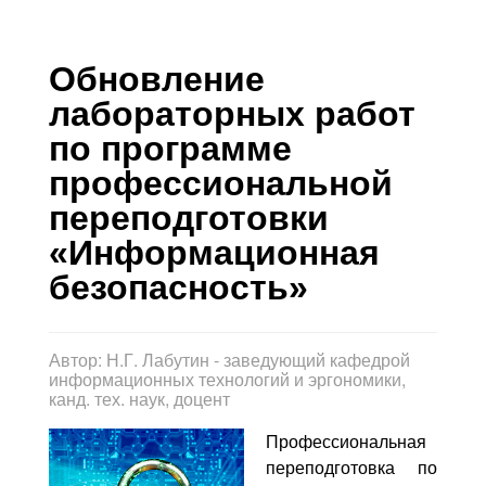
Контакты
Блог
Обновление
лабораторных работ
по программе
профессиональной
переподготовки
«Информационная
безопасность»
Автор:
Н.Г. Лабутин - заведующий кафедрой
информационных технологий и эргономики,
канд. тех. наук, доцент
Профессиональная
переподготовка по