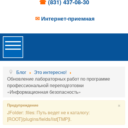
☎
(831) 437-08-30
✉
Интернет-приемная
Toggle
Navigation
Главная
Блог
Это интересно!
Обновление лабораторных работ по программе
Об учреждении
профессиональной переподготовки
«Информационная безопасность»
Новости
×
Предупреждение
Образовательные услуги
JFolder: :files: Путь ведет не к каталогу:
Услуги проживания
[ROOT]/plugins/fields/list[TMP]l.