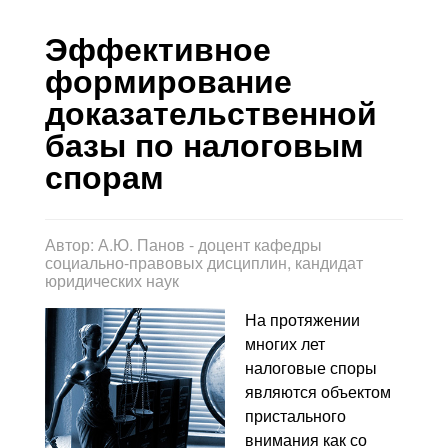
Контакты
Эффективное
Блог
формирование
доказательственной
базы по налоговым
спорам
Автор:
А.Ю. Панов - доцент кафедры
социально-правовых дисциплин, кандидат
юридических наук
На протяжении
многих лет
налоговые споры
являются объектом
пристального
внимания как со