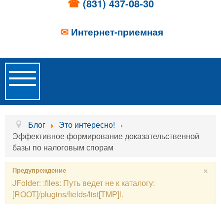
☎
(831) 437-08-30
✉
Интернет-приемная
Toggle
Navigation
Главная
Блог
Это интересно!
Эффективное формирование доказательственной
Об учреждении
базы по налоговым спорам
Новости
×
Предупреждение
JFolder: :files: Путь ведет не к каталогу:
Образовательные услуги
[ROOT]/plugins/fields/list[TMP]l.
Услуги проживания