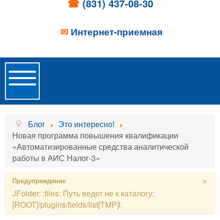
☎
(831) 437-08-30
✉
Интернет-приемная
Toggle
Navigation
Главная
Блог
Это интересно!
Новая программа повышения квалификации
Об учреждении
«Автоматизированные средства аналитической
работы в АИС Налог-3»
Новости
×
Предупреждение
Образовательные услуги
JFolder: :files: Путь ведет не к каталогу:
Услуги проживания
[ROOT]/plugins/fields/list[TMP]l.