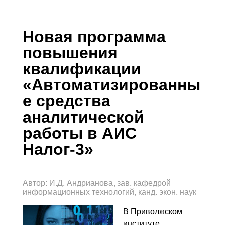
Контакты
Блог
Новая программа
повышения
квалификации
«Автоматизированны
е средства
аналитической
работы в АИС
Налог-3»
Автор:
И.Д. Андрианова, зав. кафедрой
информационных технологий, канд. экон. наук
В Приволжском
институте