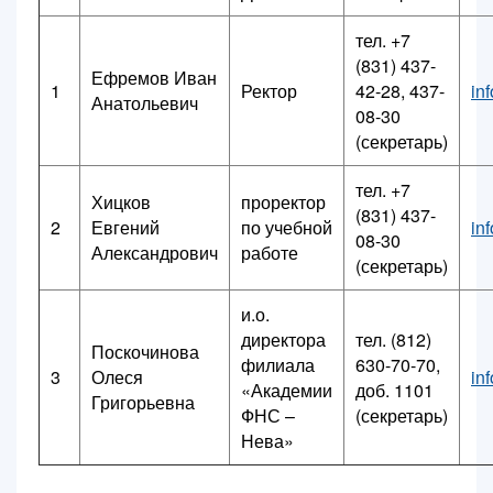
Контакты
тел. +7
Блог
(831) 437-
Ефремов Иван
1
Ректор
42-28, 437-
in
Анатольевич
08-30
(секретарь)
тел. +7
Хицков
проректор
(831) 437-
2
Евгений
по учебной
in
08-30
Александрович
работе
(секретарь)
и.о.
директора
тел. (812)
Поскочинова
филиала
630-70-70,
3
Олеся
in
«Академии
доб. 1101
Григорьевна
ФНС –
(секретарь)
Нева»