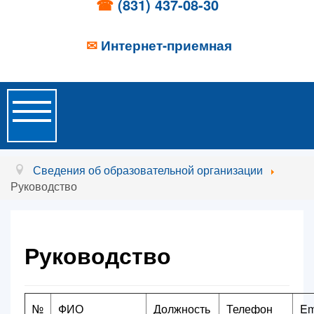
☎
(831) 437-08-30
✉
Интернет-приемная
Toggle
Navigation
Главная
Сведения об образовательной организации
Руководство
Об учреждении
Новости
Руководство
Образовательные услуги
Услуги проживания
№
ФИО
Должность
Телефон
Em