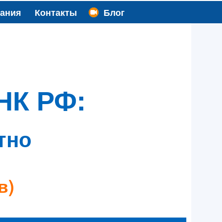
вания
Контакты
Блог
 НК РФ:
тно
в)