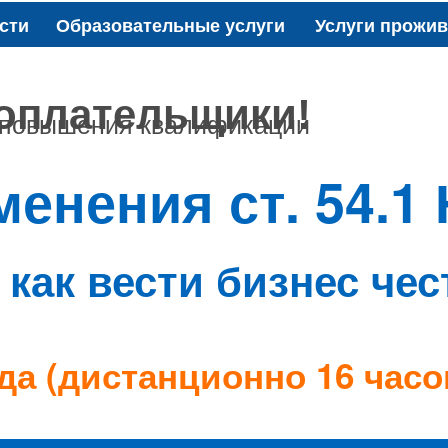
сти
Образовательные услуги
Услуги прожи
оплательщики!
 повышения квалификации
енения ст. 54.1
 как вести бизнес чес
ода (дистанционно 16 часо