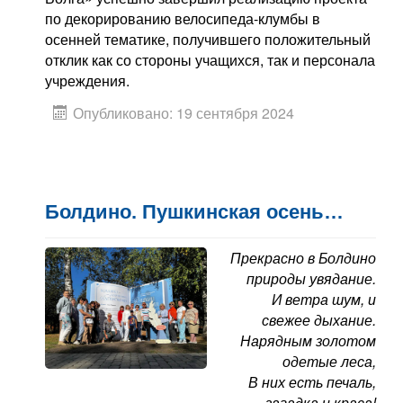
по декорированию велосипеда-клумбы в
осенней тематике, получившего положительный
отклик как со стороны учащихся, так и персонала
учреждения.
Опубликовано: 19 сентября 2024
Болдино. Пушкинская осень…
Прекрасно в Болдино
природы увядание.
И ветра шум, и
свежее дыхание.
Нарядным золотом
одетые леса,
В них есть печаль,
загадка и краса!