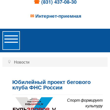
☎
(831) 437-08-30
✉
Интернет-приемная
Toggle
Navigation
Главная
Новости
Об учреждении
Новости
Юбилейный проект бегового
клуба ФНС России
Образовательные услуги
Спорт формирует
Услуги проживания
культуру