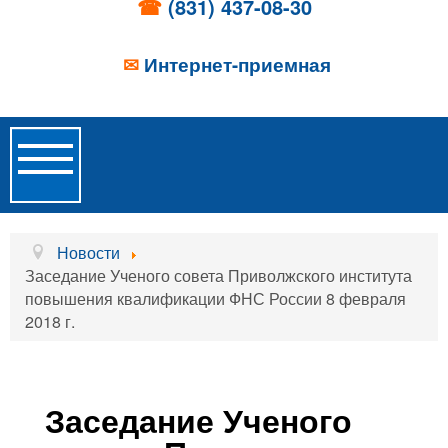
☎
(831) 437-08-30
✉
Интернет-приемная
Toggle
Navigation
Главная
Новости
Заседание Ученого совета Приволжского института
Об учреждении
повышения квалификации ФНС России 8 февраля
2018 г.
Новости
Образовательные услуги
Услуги проживания
Заседание Ученого