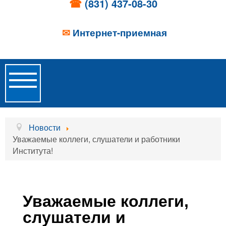
☎
(831) 437-08-30
✉
Интернет-приемная
Toggle
Navigation
Главная
Новости
Уважаемые коллеги, слушатели и работники
Об учреждении
Института!
Новости
Образовательные услуги
Уважаемые коллеги,
Услуги проживания
слушатели и