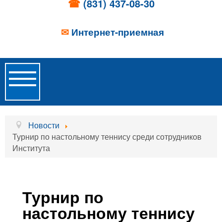
☎
(831) 437-08-30
✉
Интернет-приемная
Toggle
Navigation
Главная
Новости
Турнир по настольному теннису среди сотрудников
Об учреждении
Института
Новости
Образовательные услуги
Турнир по
Услуги проживания
настольному теннису