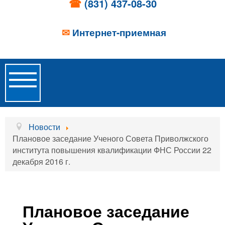
☎
(831) 437-08-30
✉
Интернет-приемная
Toggle
Navigation
Главная
Новости
Плановое заседание Ученого Совета Приволжского
Об учреждении
института повышения квалификации ФНС России 22
декабря 2016 г.
Новости
Образовательные услуги
Услуги проживания
Плановое заседание