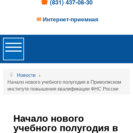
☎
(831) 437-08-30
✉
Интернет-приемная
Toggle
Navigation
Главная
Новости
Начало нового учебного полугодия в Приволжском
Об учреждении
институте повышения квалификации ФНС России
Новости
Образовательные услуги
Начало нового
Услуги проживания
учебного полугодия в