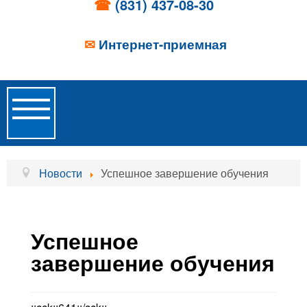
☎
(831) 437-08-30
✉
Интернет-приемная
Toggle
Navigation
Главная
Новости
Успешное завершение обучения
Об учреждении
Новости
Успешное
Образовательные услуги
завершение обучения
Услуги проживания