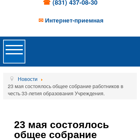
☎
(831) 437-08-30
✉
Интернет-приемная
Toggle
Navigation
Главная
Новости
23 мая состоялось общее собрание работников в
Об учреждении
честь 33-летия образования Учреждения.
Новости
Образовательные услуги
23 мая состоялось
Услуги проживания
общее собрание