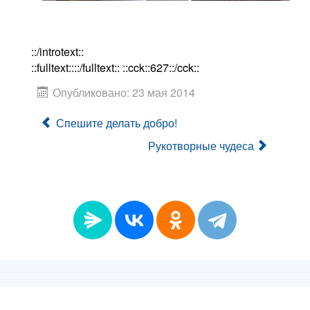
::/introtext::
::fulltext::::/fulltext:: ::cck::627::/cck::
Опубликовано: 23 мая 2014
Спешите делать добро!
Рукотворные чудеса