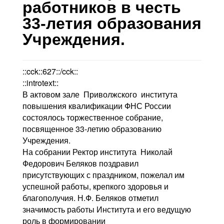
Контакты
работников в честь
33-летия образования
Блог
Учреждения.
::cck::627::/cck::
::introtext::
В актовом зале Приволжского института
повышения квалификации ФНС России
состоялось торжественное собрание,
посвященное 33-летию образованию
Учреждения.
На собрании Ректор института Николай
Федорович Беляков поздравил
присутствующих с праздником, пожелал им
успешной работы, крепкого здоровья и
благополучия. Н.Ф. Беляков отметил
значимость работы Института и его ведущую
роль в формировании