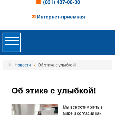
☎
(831) 437-08-30
✉
Интернет-приемная
Toggle
Navigation
Главная
Новости
Об этике с улыбкой!
Об учреждении
Новости
Об этике с улыбкой!
Образовательные услуги
Услуги проживания
Мы все хотим жить в
мире и согласии как