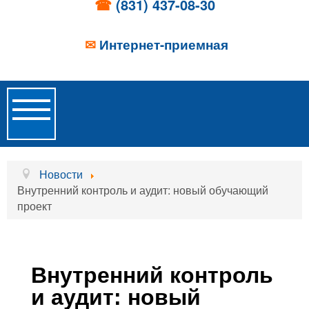
☎
(831) 437-08-30
✉
Интернет-приемная
Toggle
Navigation
Главная
Новости
Внутренний контроль и аудит: новый обучающий
Об учреждении
проект
Новости
Образовательные услуги
Внутренний контроль
Услуги проживания
и аудит: новый