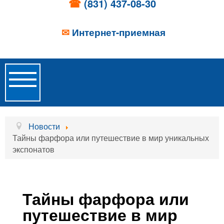
☎
(831) 437-08-30
✉
Интернет-приемная
Toggle
Navigation
Главная
Новости
Тайны фарфора или путешествие в мир уникальных
Об учреждении
экспонатов
Новости
Образовательные услуги
Тайны фарфора или
Услуги проживания
путешествие в мир