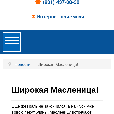
☎
(831) 437-08-30
✉
Интернет-приемная
Toggle
Navigation
Главная
Новости
Широкая Масленица!
Об учреждении
Новости
Широкая Масленица!
Образовательные услуги
Услуги проживания
Ещё февраль не закончился, а на Руси уже
вовсю пекут блины. Масленицу встречают.