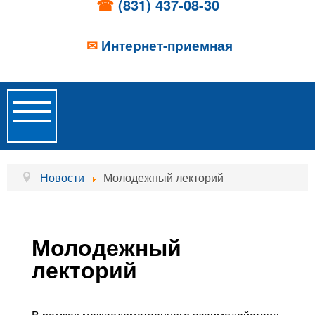
☎
(831) 437-08-30
✉
Интернет-приемная
Toggle
Navigation
Главная
Новости
Молодежный лекторий
Об учреждении
Новости
Молодежный
Образовательные услуги
лекторий
Услуги проживания