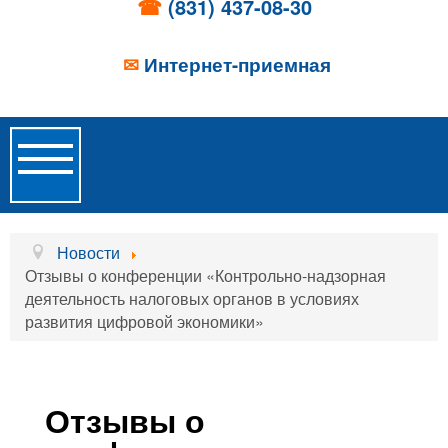
☎
(831) 437-08-30
✉
Интернет-приемная
Toggle
Navigation
Главная
Новости
Отзывы о конференции «Контрольно-надзорная
Об учреждении
деятельность налоговых органов в условиях
развития цифровой экономики»
Новости
Образовательные услуги
Услуги проживания
Отзывы о