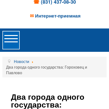
☎
(831) 437-08-30
✉
Интернет-приемная
Toggle
Navigation
Главная
Новости
Два города одного государства: Гороховец и
Об учреждении
Павлово
Новости
Образовательные услуги
Два города одного
Услуги проживания
государства: