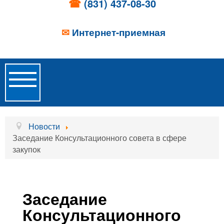
☎
(831) 437-08-30
✉
Интернет-приемная
Toggle
Navigation
Главная
Новости
Заседание Консультационного совета в сфере
Об учреждении
закупок
Новости
Образовательные услуги
Заседание
Услуги проживания
Консультационного