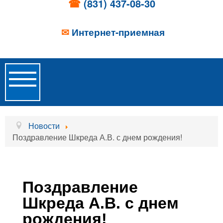
☎
(831) 437-08-30
✉
Интернет-приемная
Toggle
Navigation
Главная
Новости
Поздравление Шкреда А.В. с днем рождения!
Об учреждении
Новости
Поздравление
Образовательные услуги
Шкреда А.В. с днем
Услуги проживания
рождения!