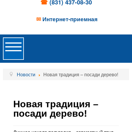
☎
(831) 437-08-30
✉
Интернет-приемная
Toggle
Navigation
Главная
Новости
Новая традиция – посади дерево!
Об учреждении
Новости
Новая традиция –
Образовательные услуги
посади дерево!
Услуги проживания