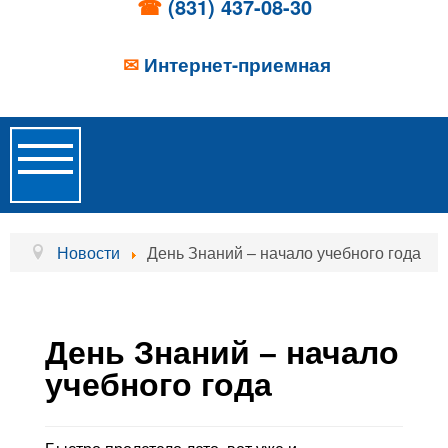
☎
(831) 437-08-30
✉
Интернет-приемная
Toggle
Navigation
Главная
Новости
День Знаний – начало учебного года
Об учреждении
Новости
День Знаний – начало
Образовательные услуги
учебного года
Услуги проживания