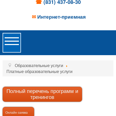
☎
(831) 437-08-30
✉
Интернет-приемная
Toggle
Navigation
Главная
Образовательные услуги
Платные образовательные услуги
Об учреждении
Новости
Полный перечень программ и
Образовательные услуги
тренингов
Услуги проживания
Онлайн-заявка