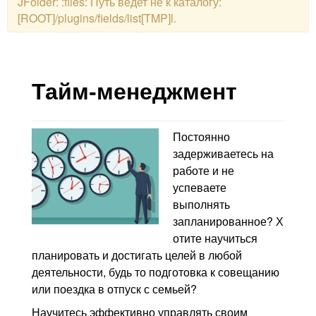
JFolder: :files: Путь ведет не к каталогу:
[ROOT]/plugins/fields/list[TMP]l.
Тайм-менеджмент
Постоянно
задерживаетесь на
работе и не
успеваете
выполнять
запланированное? Х
отите научиться
планировать и достигать целей в любой
деятельности, будь то подготовка к совещанию
или поездка в отпуск с семьей?
Научитесь эффективно управлять своим