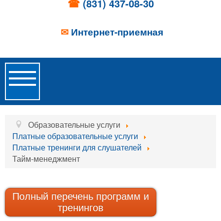
☎
(831) 437-08-30
✉
Интернет-приемная
Toggle
Navigation
Главная
Образовательные услуги
Платные образовательные услуги
Об учреждении
Платные тренинги для слушателей
Тайм-менеджмент
Новости
Образовательные услуги
Полный перечень программ и
Услуги проживания
тренингов