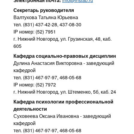
Электронная почта:
info@fnslab.ru
Контакты
Секретарь руководителя
Блог
Валтухова Татьяна Юрьевна
тел. (831) 437-42-28, 437-08-30
IP номер: (52) 7951
г. Нижний Новгород, ул. Грузинская, 48, каб.
605
Кафедра социально-правовых дисциплин
Дулина Анастасия Викторовна - заведующий
кафедрой
тел. (831) 467-97-97, 468-05-68
IP номер: (52) 7972
г. Нижний Новгород, ул. Штеменко, 5б, каб. 24
Кафедра психологии профессиональной
деятельности
Суховеева Оксана Ивановна - заведующий
кафедрой
тел. (831) 467-97-97, 468-05-68