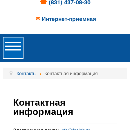
☎
(831) 437-08-30
✉
Интернет-приемная
Toggle
Navigation
Главная
Контакты
Контактная информация
Об учреждении
Новости
Контактная
Образовательные услуги
информация
Услуги проживания