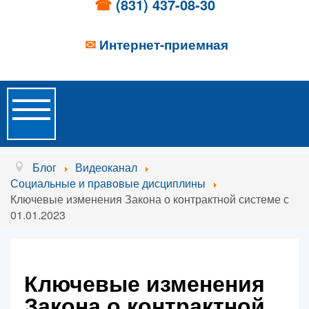
☎
(831) 437-08-30
✉
Интернет-приемная
Toggle
Navigation
Главная
Блог
Видеоканал
Социальные и правовые дисциплины
Об учреждении
Ключевые изменения Закона о контрактной системе с
01.01.2023
Новости
Образовательные услуги
Ключевые изменения
Услуги проживания
Закона о контрактной