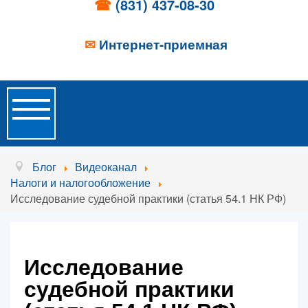
☎
(831) 437-08-30
✉
Интернет-приемная
Toggle
Navigation
Главная
Блог
Видеоканал
Налоги и налогообложение
Об учреждении
Исследование судебной практики (статья 54.1 НК РФ)
Новости
Образовательные услуги
Исследование
Услуги проживания
судебной практики