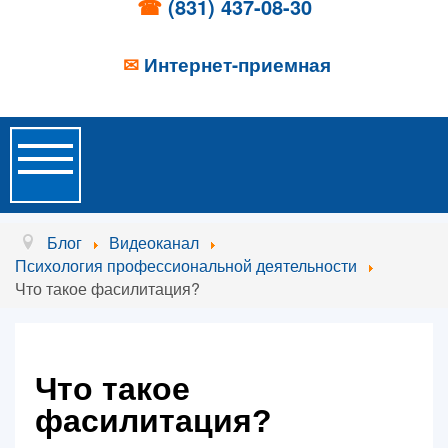
☎
(831) 437-08-30
✉
Интернет-приемная
Toggle
Navigation
Главная
Блог
Видеоканал
Психология профессиональной деятельности
Об учреждении
Что такое фасилитация?
Новости
Образовательные услуги
Что такое
Услуги проживания
фасилитация?