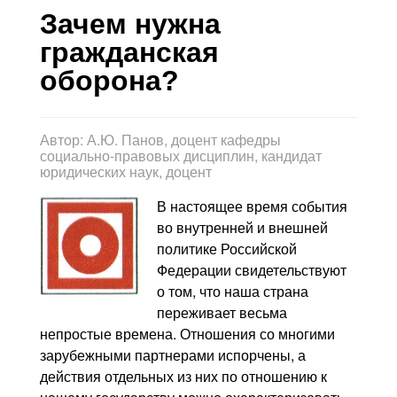
Контакты
Зачем нужна
гражданская
Блог
оборона?
Автор:
А.Ю. Панов, доцент кафедры
социально-правовых дисциплин, кандидат
юридических наук, доцент
В настоящее время события
во внутренней и внешней
политике Российской
Федерации свидетельствуют
о том, что наша страна
переживает весьма
непростые времена. Отношения со многими
зарубежными партнерами испорчены, а
действия отдельных из них по отношению к