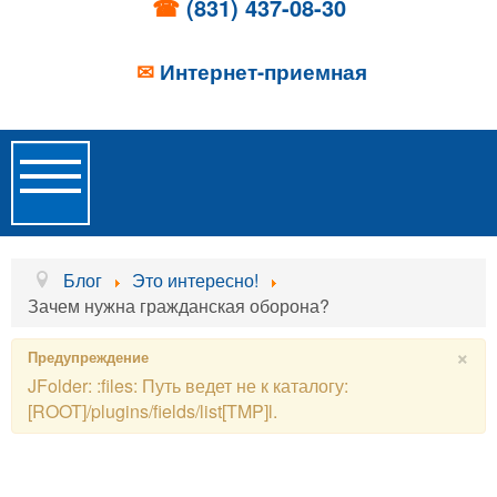
☎
(831) 437-08-30
✉
Интернет-приемная
Toggle
Navigation
Главная
Блог
Это интересно!
Зачем нужна гражданская оборона?
Об учреждении
×
Предупреждение
Новости
JFolder: :files: Путь ведет не к каталогу:
[ROOT]/plugins/fields/list[TMP]l.
Образовательные услуги
Услуги проживания