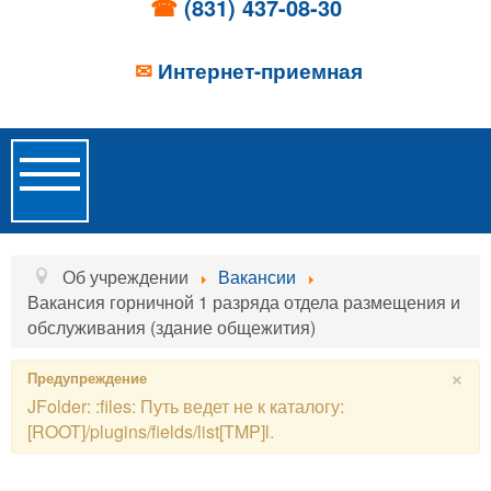
☎
(831) 437-08-30
✉
Интернет-приемная
Toggle
Navigation
Главная
Об учреждении
Вакансии
Вакансия горничной 1 разряда отдела размещения и
Об учреждении
обслуживания (здание общежития)
Новости
×
Предупреждение
JFolder: :files: Путь ведет не к каталогу:
Образовательные услуги
[ROOT]/plugins/fields/list[TMP]l.
Услуги проживания