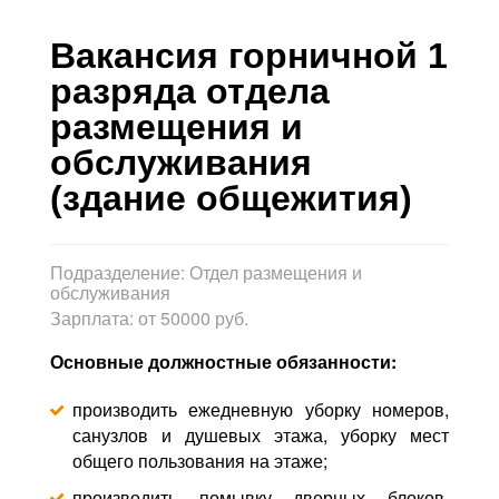
Контакты
Вакансия горничной 1
Блог
разряда отдела
размещения и
обслуживания
(здание общежития)
Подразделение:
Отдел размещения и
обслуживания
Зарплата:
от 50000 руб.
Основные должностные обязанности:
производить ежедневную уборку номеров,
санузлов и душевых этажа, уборку мест
общего пользования на этаже;
производить помывку дверных блоков,